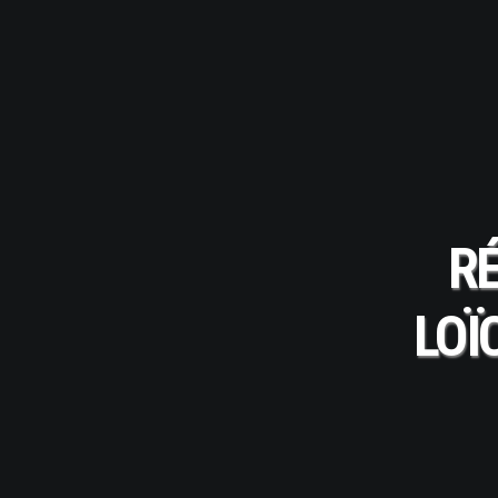
R
LOÏ